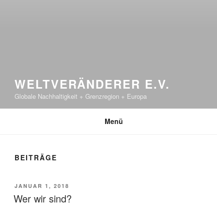
WELTVERÄNDERER E.V.
Globale Nachhaltigkeit + Grenzregion + Europa
Menü
BEITRÄGE
VERÖFFENTLICHT
JANUAR 1, 2018
AM
Wer wir sind?